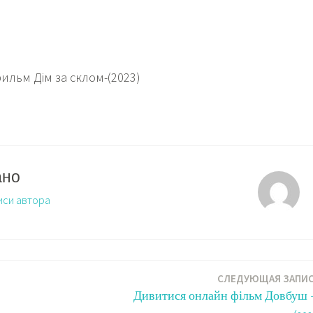
ильм Дім за склом-(2023)
ано
иси автора
Ь
СЛЕДУЮЩАЯ ЗАПИ
Дивитися онлайн фільм Довбуш