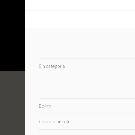
по
записям
Sin categoría
Войти
Лента записей