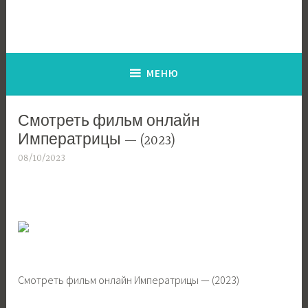
Перейти
к
Ronkebo
Otro sitio realizado con WordPress
содержимому
МЕНЮ
Смотреть фильм онлайн
Императрицы — (2023)
08/10/2023
Смотреть фильм онлайн Императрицы — (2023)